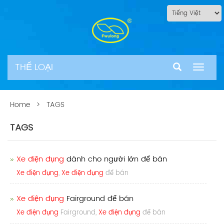
THỂ LOẠI
Chuyể
đổi
điều
hướng
Home
> TAGS
TAGS
Xe điện đụng
dành cho người lớn để bán
Xe điện đụng
,
Xe điện đụng
để bán
Xe điện đụng
Fairground để bán
Xe điện đụng
Fairground,
Xe điện đụng
để bán